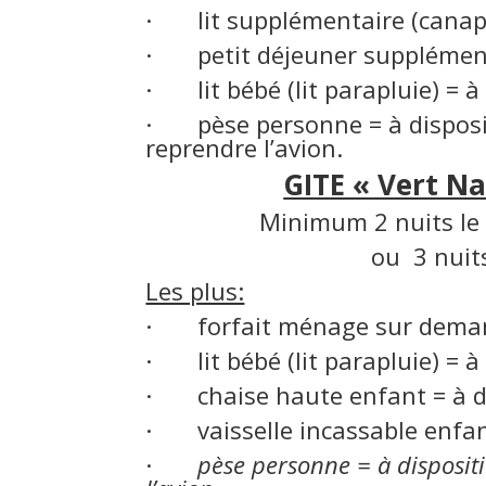
· lit supplémentaire (canapé
· petit déjeuner supplémen
· lit bébé (lit parapluie) = à
· pèse personne = à disposi
reprendre l’avion.
GITE « Vert Na
Minimum 2 nuits le
ou 3 nuit
Les plus:
· forfait ménage sur dema
· lit bébé (lit parapluie) = à
· chaise haute enfant = à d
· vaisselle incassable enfant
·
pèse personne = à disposit