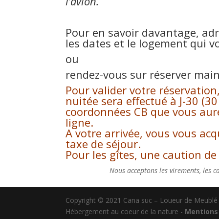
l’avion.
Pour en savoir davantage, adr
les dates et le logement qui v
ou
rendez-vous sur
réserver mai
Pour valider votre réservatio
nuitée sera effectué à J-30 (30
coordonnées CB que vous aurez
ligne.
A votre arrivée, vous vous acq
taxe de séjour.
Pour les gîtes, une caution d
Nous acceptons les virements, les ca
Copyright © 2021 Cana suc – Loueur de Meublé 
Hébergement au coeur de la nature -
Mentions 