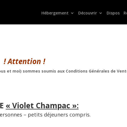
Hébergement
Découvrir
Dispos
R
! Attention !
(vous et moi) sommes soumis aux Conditions Générales de Vent
RE
« Violet Champac »:
personnes – petits déjeuners compris.