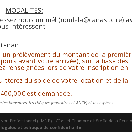
MODALITES:
essez nous un mél (
noulela@canasuc.re
) a
ous intéressent
ntenant
!
n, un prélèvement du montant de la premièr
 jours avant votre arrivée), sur la base des
 renseignées lors de votre inscription en
uitterez du solde de votre location et de la
e 400,00€ est demandée.
rtes bancaires, les chèques (bancaires et ANCV) et les espèces.
Non Professionnel (LMNP) - Gîtes et Chambre d'hôte île de la Réuni
légales et politique de confidentialité